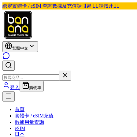
綁定實體卡 / eSIM 查詢數據及充值話咁易 👉🏽請按此👈🏽
繁體中文
登入
購物車
首頁
實體卡 / eSIM充值
數據用量查詢
eSIM
日本