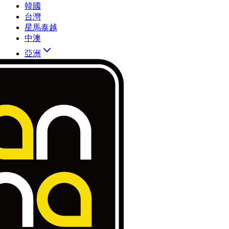
韓國
台灣
星馬泰越
中澳
亞洲
歐洲
北美
大洋洲
中東
環球多國
WiFi分享專用咭
銷售合作
購物車是空的